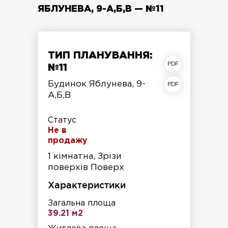
ЯБЛУНЕВА, 9-А,Б,В — №11
ТИП ПЛАНУВАННЯ:
план квартири
№11
план поверху
Будинок Яблунева, 9-
А,Б,В
Статус
Не в
продажу
1 кімнатна, Зрізи
поверхів Поверх
Характеристики
Загальна площа
39.21 м2