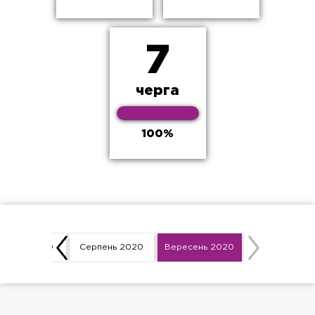
7
черга
100%
ипень 2020
Серпень 2020
Вересень 2020